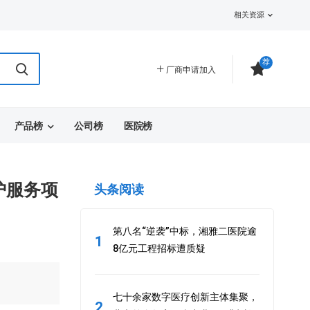
相关资源
荐
厂商申请加入
产品榜
公司榜
医院榜
护服务项
头条阅读
第八名“逆袭”中标，湘雅二医院逾
1
8亿元工程招标遭质疑
七十余家数字医疗创新主体集聚，
2