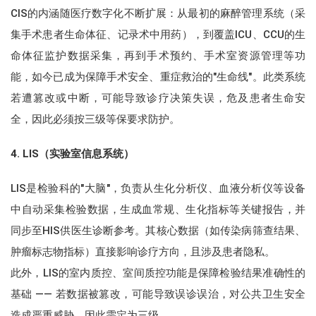
CIS的内涵随医疗数字化不断扩展：从最初的麻醉管理系统（采
集手术患者生命体征、记录术中用药），到覆盖ICU、CCU的生
命体征监护数据采集，再到手术预约、手术室资源管理等功
能，如今已成为保障手术安全、重症救治的"生命线"。此类系统
若遭篡改或中断，可能导致诊疗决策失误，危及患者生命安
全，因此必须按三级等保要求防护。
4
. LIS（实验室信息系统）
LIS是检验科的"大脑"，负责从生化分析仪、血液分析仪等设备
中自动采集检验数据，生成血常规、生化指标等关键报告，并
同步至HIS供医生诊断参考。其核心数据（如传染病筛查结果、
肿瘤标志物指标）直接影响诊疗方向，且涉及患者隐私。
此外，LIS的室内质控、室间质控功能是保障检验结果准确性的
基础 —— 若数据被篡改，可能导致误诊误治，对公共卫生安全
造成严重威胁，因此需定为三级。