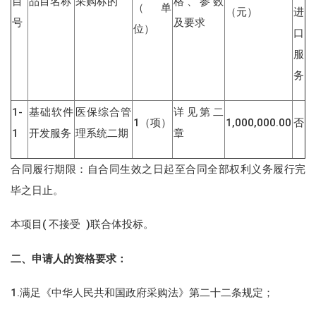
目
品目名称
采购标的
格、参数
（单
（元）
进
号
及要求
位）
口
服
务
1-
基础软件
医保综合管
详见第二
1（项）
1,000,000.00
否
1
开发服务
理系统二期
章
合同履行期限：自合同生效之日起至合同全部权利义务履行完
毕之日止。
本项目( 不接受 )联合体投标。
二、申请人的资格要求：
1.满足《中华人民共和国政府采购法》第二十二条规定；