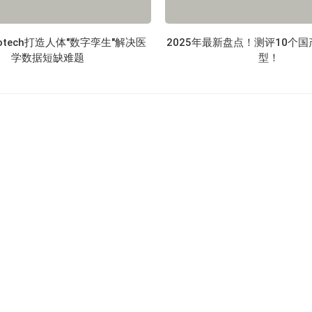
 Biotech打造人体"数字孪生"解决医
2025年最新盘点！测评10个国
学数据短缺难题
型！