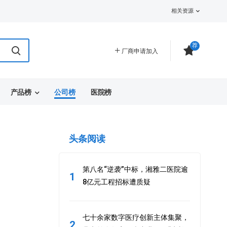
相关资源
荐
厂商申请加入
产品榜
公司榜
医院榜
头条阅读
第八名“逆袭”中标，湘雅二医院逾
1
8亿元工程招标遭质疑
七十余家数字医疗创新主体集聚，
2