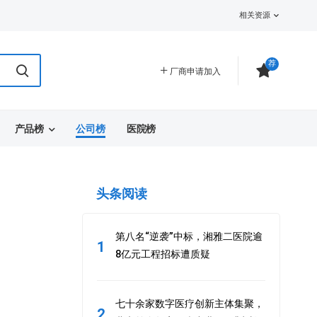
相关资源
荐
厂商申请加入
产品榜
公司榜
医院榜
头条阅读
第八名“逆袭”中标，湘雅二医院逾
1
8亿元工程招标遭质疑
七十余家数字医疗创新主体集聚，
2