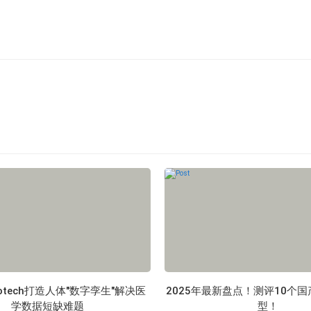
 Biotech打造人体"数字孪生"解决医
2025年最新盘点！测评10个国
学数据短缺难题
型！