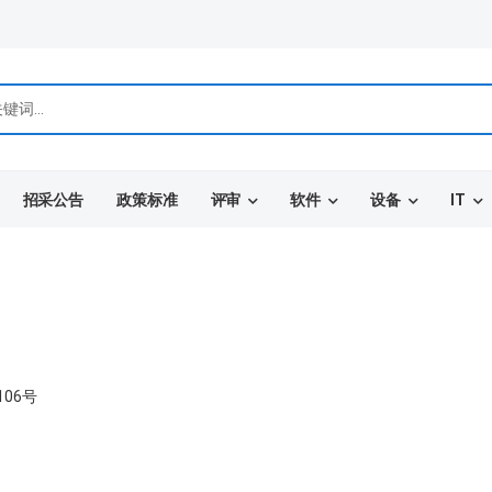
招采公告
政策标准
评审
软件
设备
IT
06号