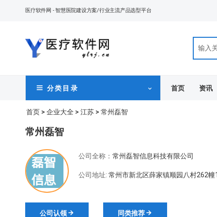
医疗软件网
- 智慧医院建设方案/行业主流产品选型平台
首页
资讯
分 类 目 录
首页
>
企业大全
>
江苏
> 常州磊智
常州磊智
公司全称：
常州磊智信息科技有限公司
公司地址:
常州市新北区薛家镇顺园八村262幢1
公司认领
同类推荐