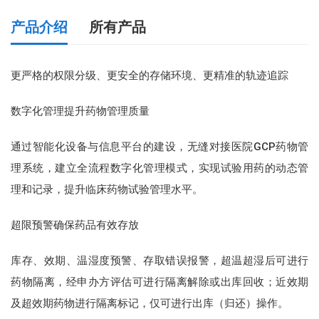
产品介绍
所有产品
瑞意博麻精药品智能管理柜
更严格的权限分级、更安全的存储环境、更精准的轨迹追踪
瑞意临床试验药物智能管理柜
数字化管理提升药物管理质量
通过智能化设备与信息平台的建设，无缝对接医院GCP药物管
瑞意智能高值耗材柜
理系统，建立全流程数字化管理模式，实现试验用药的动态管
理和记录，提升临床药物试验管理水平。
超限预警确保药品有效存放
库存、效期、温湿度预警、存取错误报警，超温超湿后可进行
药物隔离，经申办方评估可进行隔离解除或出库回收；近效期
及超效期药物进行隔离标记，仅可进行出库（归还）操作。