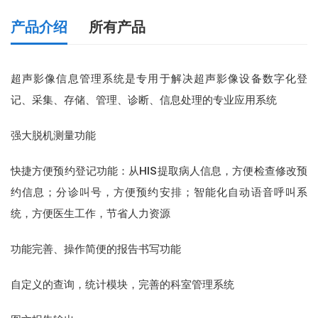
产品介绍
所有产品
天健放射影像工作站
超声影像信息管理系统是专用于解决超声影像设备数字化登
记、采集、存储、管理、诊断、信息处理的专业应用系统
天健超声信息系统（USIS）
强大脱机测量功能
天健检验信息系统（LIS）
快捷方便预约登记功能：从HIS提取病人信息，方便检查修改预
天健手术麻醉管理系统（ORIS）
约信息；分诊叫号，方便预约安排；智能化自动语音呼叫系
统，方便医生工作，节省人力资源
天健体检信息系统（PEIS）
功能完善、操作简便的报告书写功能
天健医学影像存储与通讯系统（PACS）
自定义的查询，统计模块，完善的科室管理系统
天健病理信息系统（PIS）