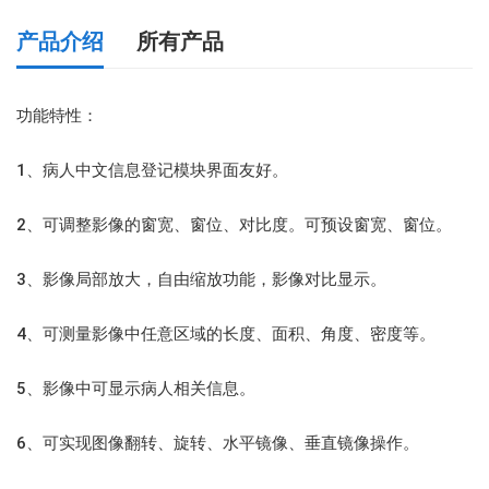
产品介绍
所有产品
试金石远程影像会诊系统
功能特性：
试金石远程心电会诊解决方案
1、病人中文信息登记模块界面友好。
2、可调整影像的窗宽、窗位、对比度。可预设窗宽、窗位。
试金石区域PACS平台
3、影像局部放大，自由缩放功能，影像对比显示。
试金石远程超声会诊系统
4、可测量影像中任意区域的长度、面积、角度、密度等。
试金石远程病理会诊系统
5、影像中可显示病人相关信息。
试金石云影像解决方案
6、可实现图像翻转、旋转、水平镜像、垂直镜像操作。