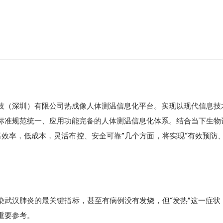
梅斯智慧医疗信息化无线网络解决方案
梅斯智慧医疗病房解决方案
技（深圳）有限公司热成像人体测温信息化平台。实现以现代信息技
标准规范统一、应用功能完备的人体测温信息化体系。结合当下生物
梅斯互联网+住院生活解决方案
效率，低成本，灵活布控、安全可靠”几个方面，将实现“有效预防、
梅斯远程智能会议会诊解决方案
染武汉肺炎的最关键指标，甚至有病例没有发烧，但“发热”这一症状
重要参考。